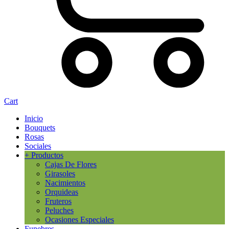
Cart
Inicio
Bouquets
Rosas
Sociales
+ Productos
Cajas De Flores
Girasoles
Nacimientos
Orquideas
Fruteros
Peluches
Ocasiones Especiales
Funebres