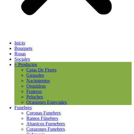
Inicio
Bouquets
Rosas
Sociales
+ Productos
Cajas De Flores
Girasoles
Nacimientos
Orquideas
Fruteros
Peluches
Ocasiones Especiales
Funebres
Coronas Funebres
Ramos Fúnebres
Abanicos Fuenebres
Corazones Funebres