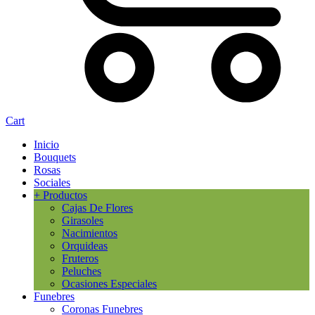
Cart
Inicio
Bouquets
Rosas
Sociales
+ Productos
Cajas De Flores
Girasoles
Nacimientos
Orquideas
Fruteros
Peluches
Ocasiones Especiales
Funebres
Coronas Funebres