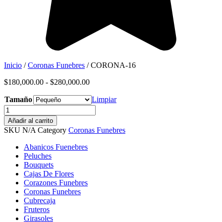
Inicio
/
Coronas Funebres
/ CORONA-16
Rango
$
180,000.00
-
$
280,000.00
de
Tamaño
precios:
Limpiar
desde
CORONA-
$180,000.00
16
Añadir al carrito
hasta
cantidad
SKU
N/A
Category
Coronas Funebres
$280,000.00
Abanicos Fuenebres
Peluches
Bouquets
Cajas De Flores
Corazones Funebres
Coronas Funebres
Cubrecaja
Fruteros
Girasoles