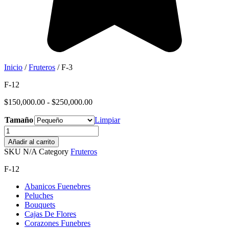
Inicio
/
Fruteros
/ F-3
F-12
Rango
$
150,000.00
-
$
250,000.00
de
Tamaño
precios:
Limpiar
desde
F-
$150,000.00
3
Añadir al carrito
hasta
cantidad
SKU
N/A
Category
Fruteros
$250,000.00
F-12
Abanicos Fuenebres
Peluches
Bouquets
Cajas De Flores
Corazones Funebres