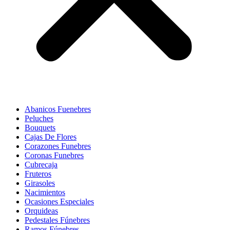
Abanicos Fuenebres
Peluches
Bouquets
Cajas De Flores
Corazones Funebres
Coronas Funebres
Cubrecaja
Fruteros
Girasoles
Nacimientos
Ocasiones Especiales
Orquideas
Pedestales Fúnebres
Ramos Fúnebres