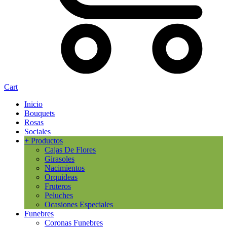
Cart
Inicio
Bouquets
Rosas
Sociales
+ Productos
Cajas De Flores
Girasoles
Nacimientos
Orquideas
Fruteros
Peluches
Ocasiones Especiales
Funebres
Coronas Funebres