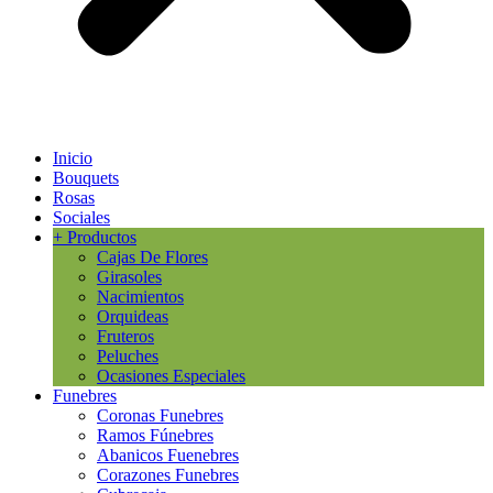
Inicio
Bouquets
Rosas
Sociales
+ Productos
Cajas De Flores
Girasoles
Nacimientos
Orquideas
Fruteros
Peluches
Ocasiones Especiales
Funebres
Coronas Funebres
Ramos Fúnebres
Abanicos Fuenebres
Corazones Funebres